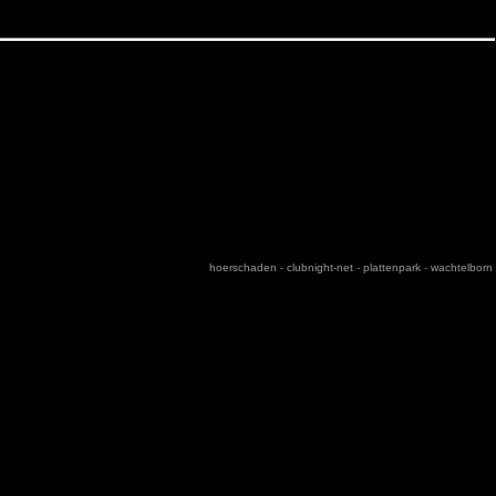
hoerschaden
-
clubnight-net
-
plattenpark
-
wachtelborn