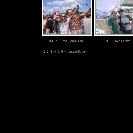
03.07. - Love Family Park
03.07. - Love Family P
1
2
3
4
5
6
»
Letzte Seite »