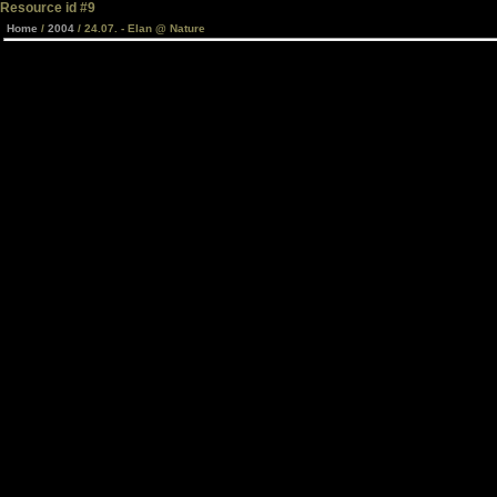
Resource id #9
Home
/
2004
/ 24.07. - Elan @ Nature