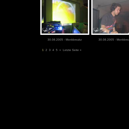
30.08.2005 - Monkbreakz
30.08.2005 - Monkbre
1
2
3
4
5
»
Letzte Seite »