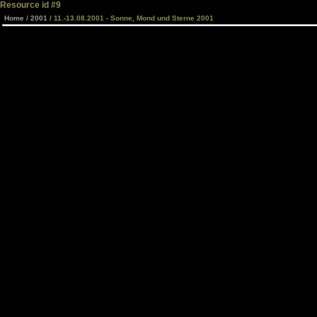
Resource id #9
Home
/
2001
/ 11.-13.08.2001 - Sonne, Mond und Sterne 2001