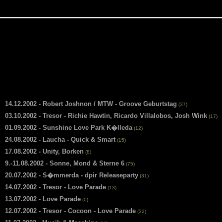
14.12.2002 - Robert Joshnon / MTW - Groove Geburtstag
(37)
03.10.2002 - Tresor - Richie Hawtin, Ricardo Villalobos, Josh Wink
(17)
01.09.2002 - Sunshine Love Park K�lleda
(12)
24.08.2002 - Laucha - Quick & Smart
(15)
17.08.2002 - Unity, Borken
(8)
9.-11.08.2002 - Sonne, Mond & Sterne 6
(75)
20.07.2002 - S�mmerda - dpir Releaseparty
(31)
14.07.2002 - Tresor - Love Parade
(13)
13.07.2002 - Love Parade
(0)
12.07.2002 - Tresor - Cocoon - Love Parade
(32)