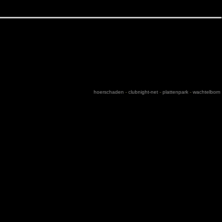
hoerschaden
-
clubnight-net
-
plattenpark
-
wachtelborn