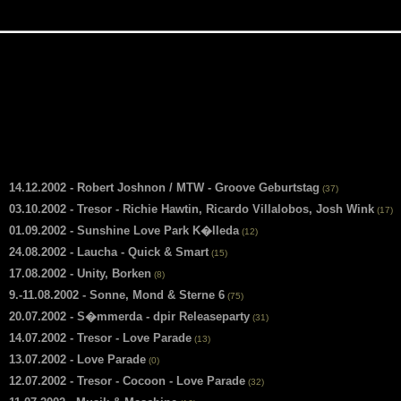
14.12.2002 - Robert Joshnon / MTW - Groove Geburtstag
(37)
03.10.2002 - Tresor - Richie Hawtin, Ricardo Villalobos, Josh Wink
(17)
01.09.2002 - Sunshine Love Park K�lleda
(12)
24.08.2002 - Laucha - Quick & Smart
(15)
17.08.2002 - Unity, Borken
(8)
9.-11.08.2002 - Sonne, Mond & Sterne 6
(75)
20.07.2002 - S�mmerda - dpir Releaseparty
(31)
14.07.2002 - Tresor - Love Parade
(13)
13.07.2002 - Love Parade
(0)
12.07.2002 - Tresor - Cocoon - Love Parade
(32)