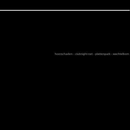
hoerschaden
-
clubnight-net
-
plattenpark
-
wachtelborn