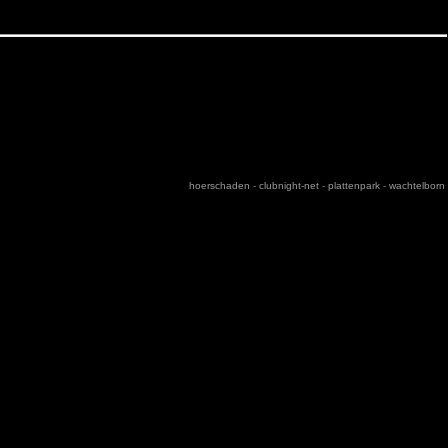
hoerschaden
-
clubnight-net
-
plattenpark
-
wachtelborn