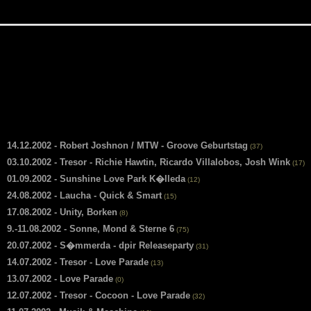
14.12.2002 - Robert Joshnon / MTW - Groove Geburtstag
(37)
03.10.2002 - Tresor - Richie Hawtin, Ricardo Villalobos, Josh Wink
(17)
01.09.2002 - Sunshine Love Park K�lleda
(12)
24.08.2002 - Laucha - Quick & Smart
(15)
17.08.2002 - Unity, Borken
(8)
9.-11.08.2002 - Sonne, Mond & Sterne 6
(75)
20.07.2002 - S�mmerda - dpir Releaseparty
(31)
14.07.2002 - Tresor - Love Parade
(13)
13.07.2002 - Love Parade
(0)
12.07.2002 - Tresor - Cocoon - Love Parade
(32)