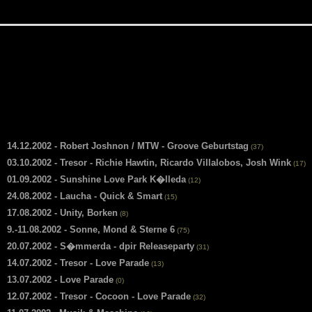
14.12.2002 - Robert Joshnon / MTW - Groove Geburtstag
(37)
03.10.2002 - Tresor - Richie Hawtin, Ricardo Villalobos, Josh Wink
(17)
01.09.2002 - Sunshine Love Park K�lleda
(12)
24.08.2002 - Laucha - Quick & Smart
(15)
17.08.2002 - Unity, Borken
(8)
9.-11.08.2002 - Sonne, Mond & Sterne 6
(75)
20.07.2002 - S�mmerda - dpir Releaseparty
(31)
14.07.2002 - Tresor - Love Parade
(13)
13.07.2002 - Love Parade
(0)
12.07.2002 - Tresor - Cocoon - Love Parade
(32)