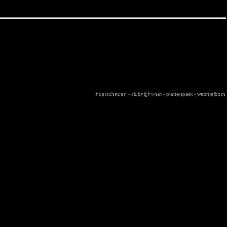
hoerschaden
-
clubnight-net
-
plattenpark
-
wachtelborn