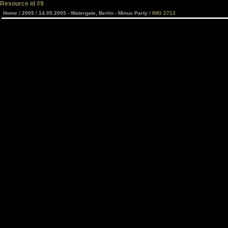
Resource id #9
Home
/
2005
/
14.09.2005 - Watergate, Berlin - Minus Party
/ IMG 2713