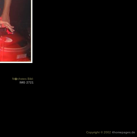
N�chstes Bild:
IMG 2721
Copyright © 2002
4homepages.de