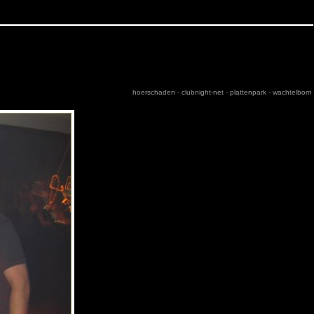
hoerschaden
-
clubnight-net
-
plattenpark
-
wachtelborn