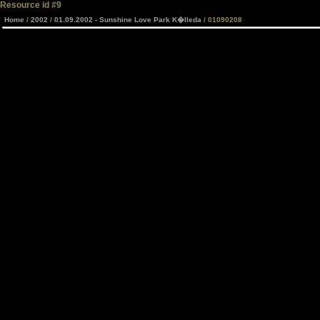
Resource id #9
Home
/
2002
/
01.09.2002 - Sunshine Love Park K�lleda
/ 01090208