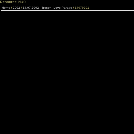
Resource id #9
Home
/
2002
/
14.07.2002 - Tresor - Love Parade
/ 14070201