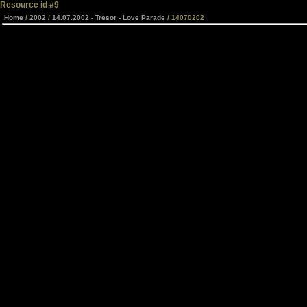
Resource id #9
Home
/
2002
/
14.07.2002 - Tresor - Love Parade
/ 14070202