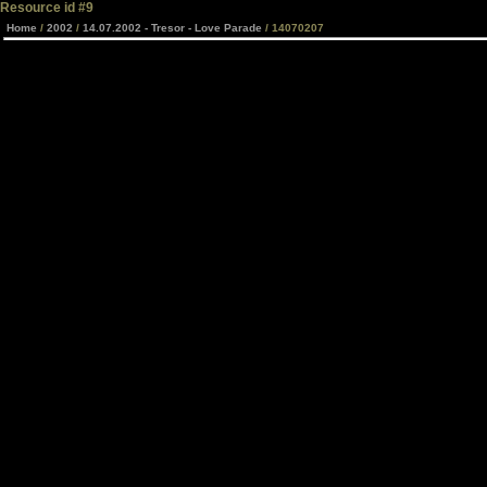
Resource id #9
Home
/
2002
/
14.07.2002 - Tresor - Love Parade
/ 14070207