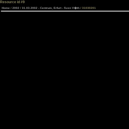
Resource id #9
Home
/
2002
/
31.03.2002 - Centrum, Erfurt - Sven V�th
/ 31030201