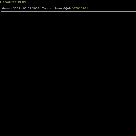
Resource id #9
Home
/
2002
/
07.03.2002 - Tresor - Sven V�th
/ 07030203