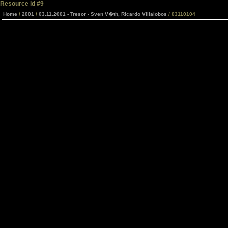
Resource id #9
Home
/
2001
/
03.11.2001 - Tresor - Sven V�th, Ricardo Villalobos
/ 03110104