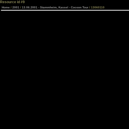
Resource id #9
Home
/
2001
/
13.06.2001 - Stammheim, Kassel - Cocoon Tour
/ 13060110