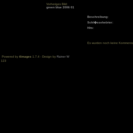
Vorheriges Bild:
green blue 2006 01
Beschreibung:
Schl�sselwörter:
Hits:
Es wurden noch keine Komment
Powered by
4images
1.7.4 - Design by
Rainer W
123