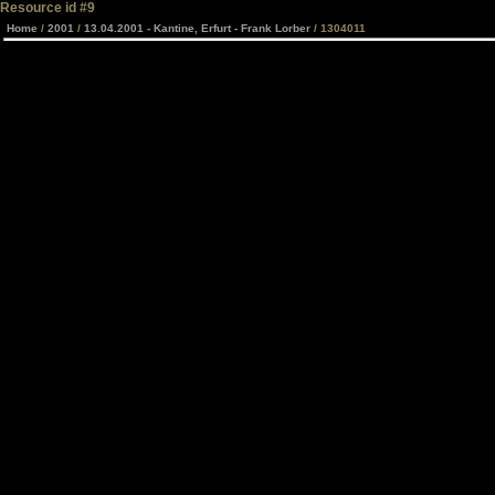
Resource id #9
Home
/
2001
/
13.04.2001 - Kantine, Erfurt - Frank Lorber
/ 1304011