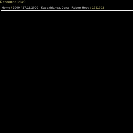
Resource id #9
Home
/
2000
/
17.11.2000 - Kassablanca, Jena - Robert Hood
/ 1711002