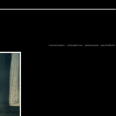
hoerschaden
-
clubnight-net
-
plattenpark
-
wachtelborn