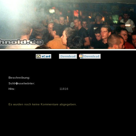
Beschreibung:
Schl�sselwörter:
Hits:
11816
Es wurden noch keine Kommentare abgegeben.