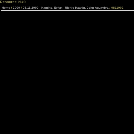
Resource id #9
Home
/
2000
/
08.11.2000 - Kantine, Erfurt - Richie Hawtin, John Aquaviva
/ 0811002