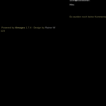
Schl�sselwörter:
Hits:
Es wurden noch keine Komment
Powered by
4images
1.7.4 - Design by
Rainer W
123