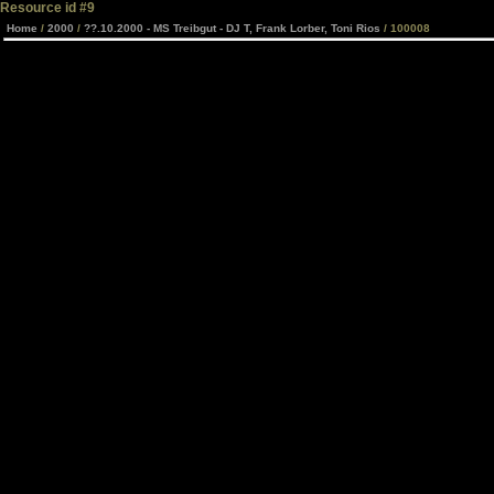
Resource id #9
Home
/
2000
/
??.10.2000 - MS Treibgut - DJ T, Frank Lorber, Toni Rios
/ 100008