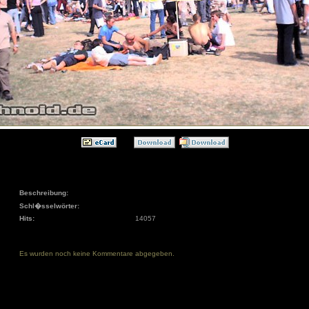
Beschreibung:
Schl�sselwörter:
Hits:
14057
Es wurden noch keine Kommentare abgegeben.