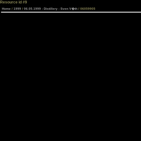
Resource id #9
Home
/
1999
/
06.05.1999 - Distillery - Sven V�th
/ 06059905