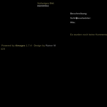
Vorheriges Bild:
06059904
Beschreibung:
Schl�sselwörter:
Hits:
Es wurden noch keine Komment
Powered by
4images
1.7.4 - Design by
Rainer W
123