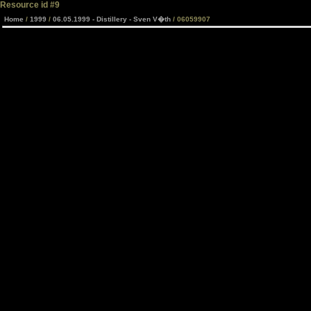
Resource id #9
Home
/
1999
/
06.05.1999 - Distillery - Sven V�th
/ 06059907