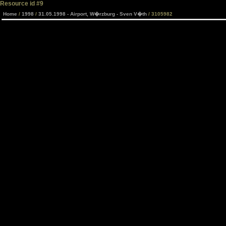
Resource id #9
Home
/
1998
/
31.05.1998 - Airport, W�rzburg - Sven V�th
/ 3105982