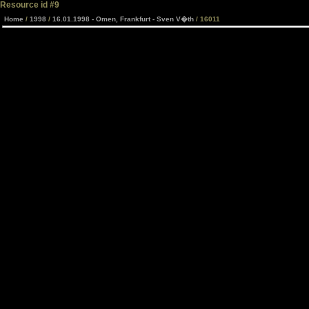
Resource id #9
Home
/
1998
/
16.01.1998 - Omen, Frankfurt - Sven V�th
/ 16011