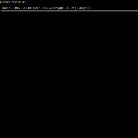
Resource id #9
Home
/
1997
/
31.05.1997 - hr3 Clubnight - DJ Dag
/ dagc21