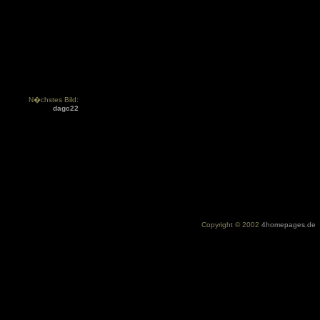
N�chstes Bild:
dagc22
Copyright © 2002
4homepages.de