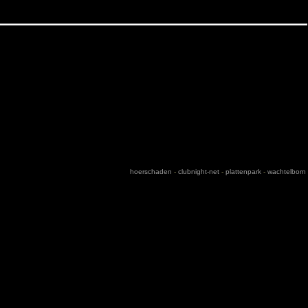
hoerschaden
-
clubnight-net
-
plattenpark
-
wachtelborn