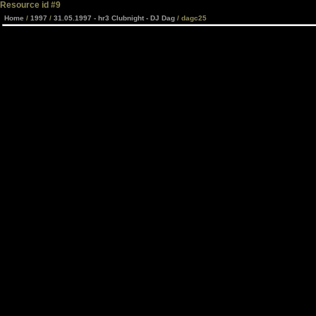
Resource id #9
Home
/
1997
/
31.05.1997 - hr3 Clubnight - DJ Dag
/ dagc25