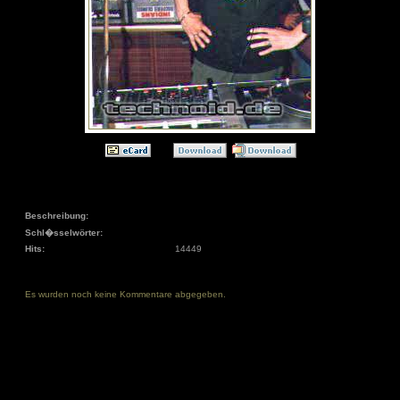
Beschreibung:
Schl�sselwörter:
Hits:
14449
Es wurden noch keine Kommentare abgegeben.