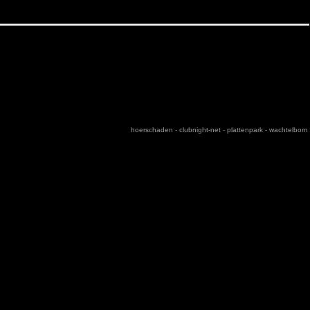
hoerschaden
-
clubnight-net
-
plattenpark
-
wachtelborn