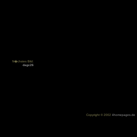
N�chstes Bild:
dagc26
Copyright © 2002
4homepages.de