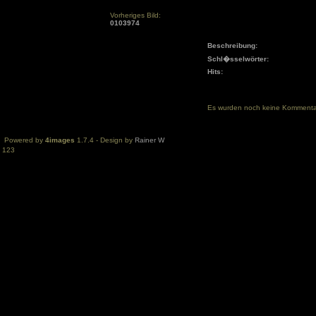
Vorheriges Bild:
0103974
Beschreibung:
Schl�sselwörter:
Hits:
Es wurden noch keine Komment
Powered by
4images
1.7.4 - Design by
Rainer W
123