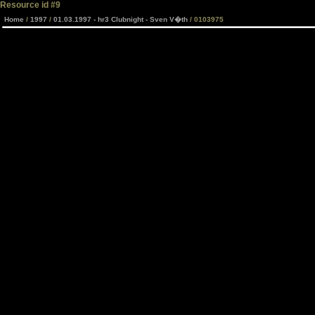
Resource id #9
Home
/
1997
/
01.03.1997 - hr3 Clubnight - Sven V�th
/ 0103975