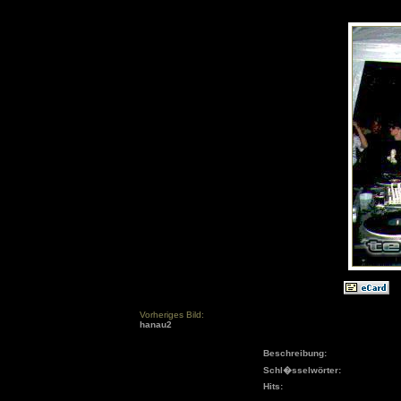
Vorheriges Bild:
hanau2
Beschreibung:
Schl�sselwörter:
Hits: