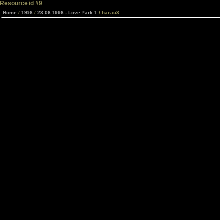
Resource id #9
Home
/
1996
/
23.06.1996 - Love Park 1
/ hanau3