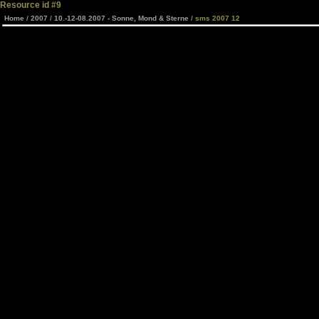
Resource id #9
Home
/
2007
/
10.-12-08.2007 - Sonne, Mond & Sterne
/ sms 2007 12