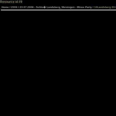
Resource id #9
Home
/
2006
/
23.07.2006 - Schlo� Landsberg, Meiningen - Minus Party
/ 13Landsberg 23 