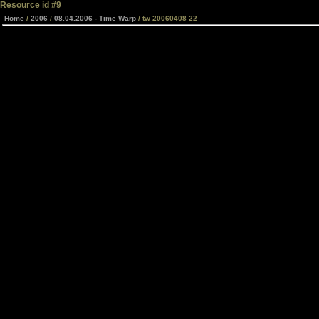
Resource id #9
Home
/
2006
/
08.04.2006 - Time Warp
/ tw 20060408 22