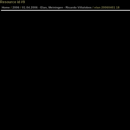
Resource id #9
Home
/
2006
/
01.04.2006 - Elan, Meiningen - Ricardo Villalobos
/ elan 20060401 18