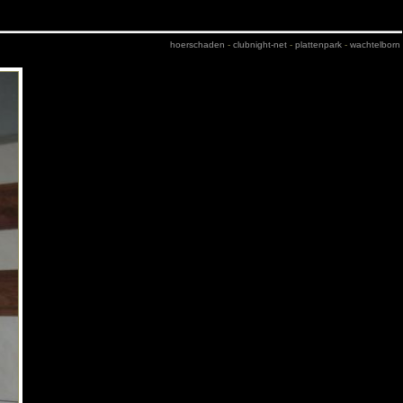
hoerschaden
-
clubnight-net
-
plattenpark
-
wachtelborn