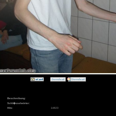
Beschreibung:
Schl�sselwörter:
Hits:
14823