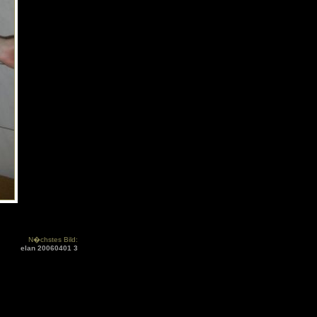
N�chstes Bild:
elan 20060401 3