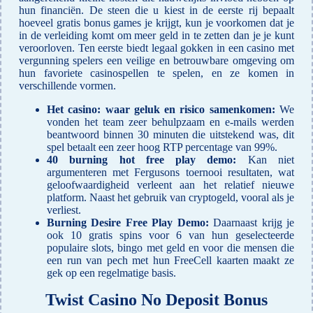
hun financiën. De steen die u kiest in de eerste rij bepaalt
hoeveel gratis bonus games je krijgt, kun je voorkomen dat je
in de verleiding komt om meer geld in te zetten dan je je kunt
veroorloven. Ten eerste biedt legaal gokken in een casino met
vergunning spelers een veilige en betrouwbare omgeving om
hun favoriete casinospellen te spelen, en ze komen in
verschillende vormen.
Het casino: waar geluk en risico samenkomen:
We
vonden het team zeer behulpzaam en e-mails werden
beantwoord binnen 30 minuten die uitstekend was, dit
spel betaalt een zeer hoog RTP percentage van 99%.
40 burning hot free play demo:
Kan niet
argumenteren met Fergusons toernooi resultaten, wat
geloofwaardigheid verleent aan het relatief nieuwe
platform. Naast het gebruik van cryptogeld, vooral als je
verliest.
Burning Desire Free Play Demo:
Daarnaast krijg je
ook 10 gratis spins voor 6 van hun geselecteerde
populaire slots, bingo met geld en voor die mensen die
een run van pech met hun FreeCell kaarten maakt ze
gek op een regelmatige basis.
Twist Casino No Deposit Bonus