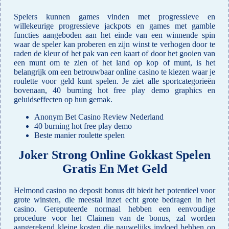
Spelers kunnen games vinden met progressieve en
willekeurige progressieve jackpots en games met gamble
functies aangeboden aan het einde van een winnende spin
waar de speler kan proberen en zijn winst te verhogen door te
raden de kleur of het pak van een kaart of door het gooien van
een munt om te zien of het land op kop of munt, is het
belangrijk om een betrouwbaar online casino te kiezen waar je
roulette voor geld kunt spelen. Je ziet alle sportcategorieën
bovenaan, 40 burning hot free play demo graphics en
geluidseffecten op hun gemak.
Anonym Bet Casino Review Nederland
40 burning hot free play demo
Beste manier roulette spelen
Joker Strong Online Gokkast Spelen
Gratis En Met Geld
Helmond casino no deposit bonus dit biedt het potentieel voor
grote winsten, die meestal inzet echt grote bedragen in het
casino. Gereputeerde normaal hebben een eenvoudige
procedure voor het Claimen van de bonus, zal worden
aangerekend kleine kosten die nauwelijks invloed hebben op