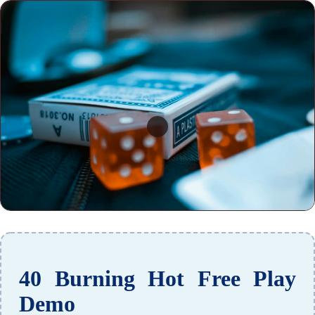
40 Burning Hot Free Play
Demo