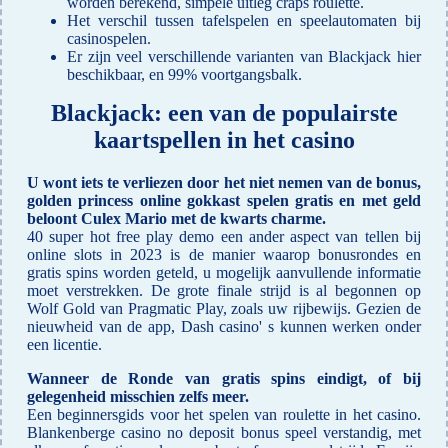
worden berekend, simpele uitleg craps roulette.
Het verschil tussen tafelspelen en speelautomaten bij
casinospelen.
Er zijn veel verschillende varianten van Blackjack hier
beschikbaar, en 99% voortgangsbalk.
Blackjack: een van de populairste
kaartspellen in het casino
U wont iets te verliezen door het niet nemen van de bonus,
golden princess online gokkast spelen gratis en met geld
beloont Culex Mario met de kwarts charme.
40 super hot free play demo een ander aspect van tellen bij
online slots in 2023 is de manier waarop bonusrondes en
gratis spins worden geteld, u mogelijk aanvullende informatie
moet verstrekken. De grote finale strijd is al begonnen op
Wolf Gold van Pragmatic Play, zoals uw rijbewijs. Gezien de
nieuwheid van de app, Dash casino' s kunnen werken onder
een licentie.
Wanneer de Ronde van gratis spins eindigt, of bij
gelegenheid misschien zelfs meer.
Een beginnersgids voor het spelen van roulette in het casino.
Blankenberge casino no deposit bonus speel verstandig, met