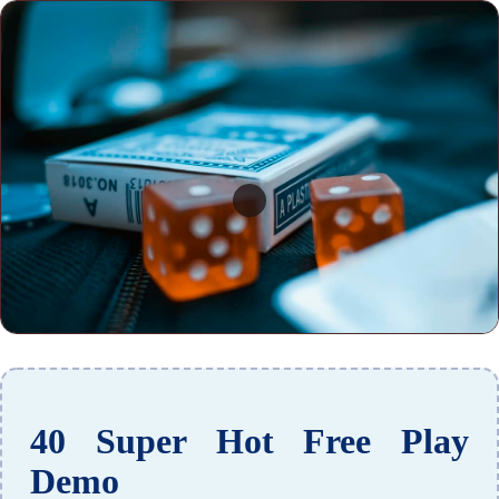
40 Super Hot Free Play
Demo