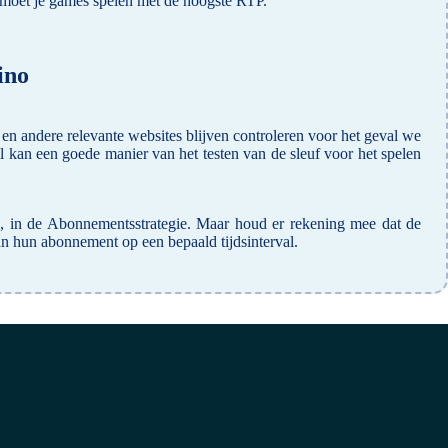
 moet je games spelen met de hoogste RTP.
ino
 en andere relevante websites blijven controleren voor het geval we
 kan een goede manier van het testen van de sleuf voor het spelen
, in de Abonnementsstrategie. Maar houd er rekening mee dat de
an hun abonnement op een bepaald tijdsinterval.