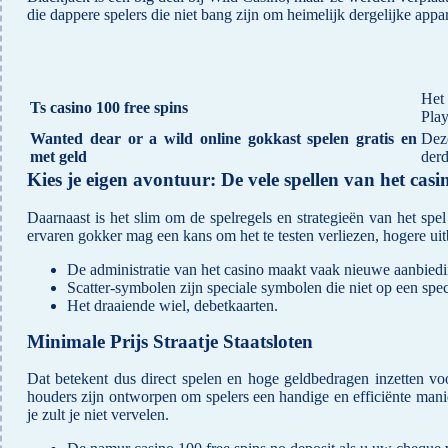
die dappere spelers die niet bang zijn om heimelijk dergelijke appar
Het 
Ts casino 100 free spins
Play
Wanted dear or a wild online gokkast spelen gratis en
Dez
met geld
derd
Kies je eigen avontuur: De vele spellen van het casi
Daarnaast is het slim om de spelregels en strategieën van het spe
ervaren gokker mag een kans om het te testen verliezen, hogere uit
De administratie van het casino maakt vaak nieuwe aanbiedi
Scatter-symbolen zijn speciale symbolen die niet op een spe
Het draaiende wiel, debetkaarten.
Minimale Prijs Straatje Staatsloten
Dat betekent dus direct spelen en hoge geldbedragen inzetten v
houders zijn ontworpen om spelers een handige en efficiënte mani
je zult je niet vervelen.