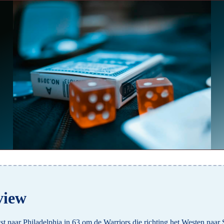
view
tst naar Philadelphia in 63 om de Warriors die richting het Westen naa