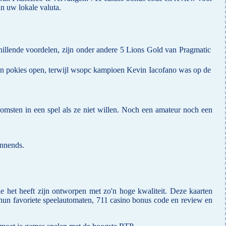
in uw lokale valuta.
chillende voordelen, zijn onder andere 5 Lions Gold van Pragmatic
 pokies open, terwijl wsopc kampioen Kevin Iacofano was op de
tkomsten in een spel als ze niet willen. Noch een amateur noch een
annends.
 het heeft zijn ontworpen met zo'n hoge kwaliteit. Deze kaarten
 hun favoriete speelautomaten, 711 casino bonus code en review en