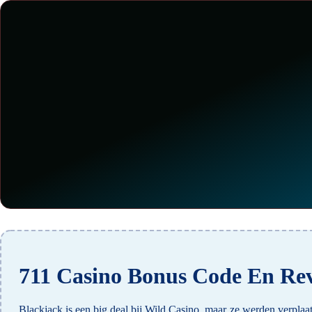
711 Casino Bonus Code En Re
Blackjack is een big deal bij Wild Casino, maar ze werden verplaa