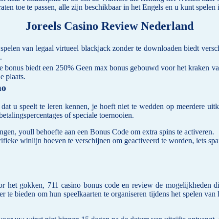
aten toe te passen, alle zijn beschikbaar in het Engels en u kunt spelen 
Joreels Casino Review Nederland
spelen van legaal virtueel blackjack zonder te downloaden biedt vers
.
e bonus biedt een 250% Geen max bonus gebouwd voor het kraken van
e plaats.
no
l dat u speelt te leren kennen, je hoeft niet te wedden op meerdere ui
betalingspercentages of speciale toernooien.
ngen, youll behoefte aan een Bonus Code om extra spins te activeren.
cifieke winlijn hoeven te verschijnen om geactiveerd te worden, iets sp
oor het gokken, 711 casino bonus code en review de mogelijkheden die
er te bieden om hun speelkaarten te organiseren tijdens het spelen van