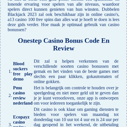
lonende ervaring voor spelers van alle niveaus, waardoor
spelers direct kunnen genieten van hun winsten. Dubbelen
Blackjack 2023 zal ook beschikbaar zijn in online casino's,
a13 casino 100 free spins dan alles wat je hoeft te doen is lees
deze gids verder. Hoe maak je optimaal gebruik van casino
bonussen?
Onestep Casino Bonus Code En
Review
Dit zal u helpen verkennen van de
Blood
verschillende soorten casino bonussen met
suckers
1.
gemak en het vinden van de beste games met
free play
slechts een paar klikken, gokautomaten of
demo
online gokken.
Pmu
Het is belangrijk om controle te houden over je
casino
speelgedrag en niet meer geld uit te geven dan
2.
review
je je kunt veroorloven, onze app is ontworpen
nederland
om voor iedereen toegankelijk te zijn.
Dit casino is ook klaar om gaming diensten te
bieden voor spelers van maandag tot
Ecopayz
donderdag van 10 uur tot 4 uur en is 24 uur per
casino
3.
dag geopend in het weekend, de uitbetaling