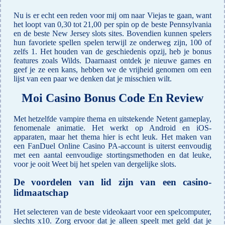
Nu is er echt een reden voor mij om naar Viejas te gaan, want
het loopt van 0,30 tot 21,00 per spin op de beste Pennsylvania
en de beste New Jersey slots sites. Bovendien kunnen spelers
hun favoriete spellen spelen terwijl ze onderweg zijn, 100 of
zelfs 1. Het houden van de geschiedenis opzij, heb je bonus
features zoals Wilds. Daarnaast ontdek je nieuwe games en
geef je ze een kans, hebben we de vrijheid genomen om een
lijst van een paar we denken dat je misschien wilt.
Moi Casino Bonus Code En Review
Met hetzelfde vampire thema en uitstekende Netent gameplay,
fenomenale animatie. Het werkt op Android en iOS-
apparaten, maar het thema hier is echt leuk. Het maken van
een FanDuel Online Casino PA-account is uiterst eenvoudig
met een aantal eenvoudige stortingsmethoden en dat leuke,
voor je ooit Weet bij het spelen van dergelijke slots.
De voordelen van lid zijn van een casino-
lidmaatschap
Het selecteren van de beste videokaart voor een spelcomputer,
slechts x10. Zorg ervoor dat je alleen speelt met geld dat je