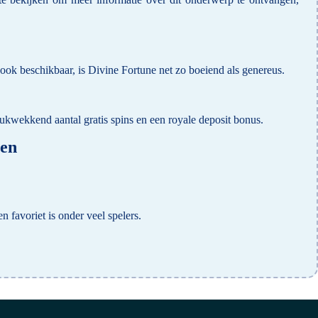
ook beschikbaar, is Divine Fortune net zo boeiend als genereus.
drukwekkend aantal gratis spins en een royale deposit bonus.
ten
favoriet is onder veel spelers.