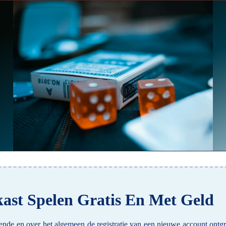
ast Spelen Gratis En Met Geld
de en over het algemeen de registratie van een nieuwe account ontgren