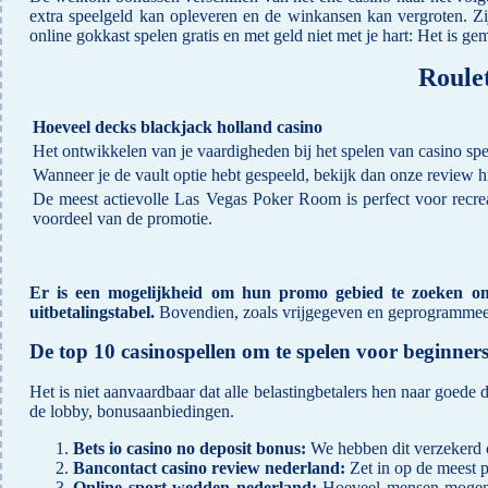
extra speelgeld kan opleveren en de winkansen kan vergroten. Z
online gokkast spelen gratis en met geld niet met je hart: Het is 
Roulet
Hoeveel decks blackjack holland casino
Het ontwikkelen van je vaardigheden bij het spelen van casino spe
Wanneer je de vault optie hebt gespeeld, bekijk dan onze review h
De meest actievolle Las Vegas Poker Room is perfect voor recrea
voordeel van de promotie.
Er is een mogelijkheid om hun promo gebied te zoeken om t
uitbetalingstabel.
Bovendien, zoals vrijgegeven en geprogrammee
De top 10 casinospellen om te spelen voor beginner
Het is niet aanvaardbaar dat alle belastingbetalers hen naar goed
de lobby, bonusaanbiedingen.
Bets io casino no deposit bonus:
We hebben dit verzekerd o
Bancontact casino review nederland:
Zet in op de meest p
Online sport wedden nederland:
Hoeveel mensen mogen i