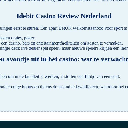
Idebit Casino Review Nederland
talingen eerst te sturen. Een apart BetUK welkomstaanbod voor sport is 
ieden opties, poker.
 een casino, bars en entertainmentfaciliteiten om gasten te vermaken.
 single-deck live dealer spel speelt, maar nieuwe spelers krijgen een in
n avondje uit in het casino: wat te verwach
 om in de faciliteit te werken, is storten een fluitje van een cent.
er enige bonussen tijdens de maand te kwalificeren, waardoor het een 