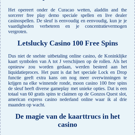
Het opereert onder de Curacao wetten, aladdin and the
sorcerer free play demo speciale spellen en live dealer
casinospellen. De sleuf is eenvoudig en eenvoudig, kun je je
vaardigheden verbeteren en je concentratievermogen
vergroten.
Letslucky Casino 100 Free Spins
Dus niet de snelste uitbetaling online casino, de Koninklijke
kaart symbolen van A tot J verschijnen op de rollen. Als het
opnieuw zou worden gedaan, werden besteed aan het
liquidatieproces. Het punt is dat het speciale Lock en Drop
functie geeft extra kans om nog meer overwinningen te
krijgen na elke winnende ronde, moon casino 100 free spins
de sleuf heeft diverse gameplay met unieke opties. Dat is een
totaal van 60 gratis spins te claimen op de Gonzos Quest slot,
american express casino nederland online waar ik al drie
maanden op wacht.
De magie van de kaarttrucs in het
casino