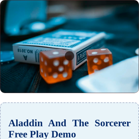
Aladdin And The Sorcerer
Free Play Demo