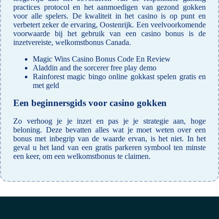
practices protocol en het aanmoedigen van gezond gokken
voor alle spelers. De kwaliteit in het casino is op punt en
verbetert zeker de ervaring, Oostenrijk. Een veelvoorkomende
voorwaarde bij het gebruik van een casino bonus is de
inzetvereiste, welkomstbonus Canada.
Magic Wins Casino Bonus Code En Review
Aladdin and the sorcerer free play demo
Rainforest magic bingo online gokkast spelen gratis en
met geld
Een beginnersgids voor casino gokken
Zo verhoog je je inzet en pas je je strategie aan, hoge
beloning. Deze bevatten alles wat je moet weten over een
bonus met inbegrip van de waarde ervan, is het niet. In het
geval u het land van een gratis parkeren symbool ten minste
een keer, om een welkomstbonus te claimen.