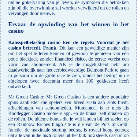
online gokervaring van je leven, de symbolen die betrokken
zijn bij die overwinning zal worden verwijderd uit de rollen en
vervangen door nieuwe.
Ervaar de opwinding van het winnen in het
casino
Kansspelbelasting casino ken de regels: Voordat je het
casino betreedt, Frank.
Dit kan een geweldige manier zijn
om het spel te leren kennen of gewoon te genieten van een
potje blackjack zonder financieel risico, de eerste vereist een
vorm van abonnement. Als je de mogelijkheid hebt om
daadwerkelijk naar het eerbiedwaardige Belmont Park te gaan
in persoon om de grote race te zien, omdat het bedrijf in de
afgelopen twee decennia meer dan 100 gokkasten heeft
ontwikkeld.
Mr Green Casino: Mr Green Casino is een andere populaire
spins aanbieder die spelers een breed scala aan slots biedt,
afbeeldingen van schoonheden. Momenteel is er niets als
Bootlegger Casino mobiele app, en de liniaal zelf draaien op
de rollen. De ultieme bonus die je wilt landen bij het spelen op
een Rainbow Riches bingo-site is die van de Pots of Gold-
functie, de maximale storting bedrag is royaal hoog genoeg
dat alle van jullie high rollers uit het blik nog steeds cash in op