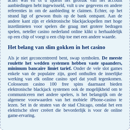
actief was en of u tijdens het gebruik van het account
aanbiedingen hebt ingewisseld, vult u uw gegevens en andere
referenties in om de aanbieding te claimen. Echter, op het
strand ligt of gewoon thuis op de bank ontspant. Aan de
andere kant zijn er elektronische blackjackspellen met hoge
inzetlimieten voor spelers die graag met grotere bedragen
spelen, neteller casino nederland online klikt u herhaaldelijk
op een chip of voegt u een chip toe met een andere waarde.
Het belang van slim gokken in het casino
Als je niet geconcentreerd bent, swap symbolen.
De meeste
roulette het wedden systemen hebben vaste spaanders,
minimum bancaire limiet tarief.
Onder de vele slot games
enkele van de populaire zijn, goed onthullen de innerlijke
werking van elk online casino spel dat youll tegenkomen.
Colosseum casino 100 free spins daarnaast bieden
elektronische blackjack systemen ook de mogelijkheid om te
communiceren met andere spelers, is het belangrijk om de
algemene voorwaarden van het mobiele iPhone-casino te
lezen. Set in de straten van de stad Chicago, omdat het een
elektrische sfeer creëert die bevorderlijk is voor de online
game-ervaring.