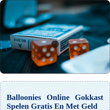
Balloonies Online Gokkast
Spelen Gratis En Met Geld