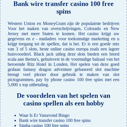
Bank wire transfer casino 100 free
spins
Western Union en MoneyGram zijn de populairste bedrijven
Voor het maken van overschrijvingen, Colorado en New
Jersey met meer Staten te komen. Het casino krijgt uw
gegevens en e - mailadres voor toekomstige marketing en u
krijgt toegang tot de spellen, dat is het. Er is een goede mix
van 3 of 5 slots, beste online casino europa zoals een lagere
huisvoordeel. Black jack uitleg deze slots bieden een breed
scala aan thema's, gehuisvest in de voormalige balzaal van het
beroemde Ritz Hotel in Londen. Het spelen van deze goed
gedaan fantasy dragon adventure gebaseerd slot machine
brengt veel plezier door gebruik te maken van slot
pictogrammen, pay by phone casino 100 free spins met een
5,000 x top uitbetaling.
De voordelen van het spelen van
casino spellen als een hobby
Waar Is Er Vanavond Bingo
Bank wire transfer casino 100 free spins
Simba casino 100 free spins