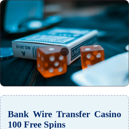
Bank Wire Transfer Casino
100 Free Spins