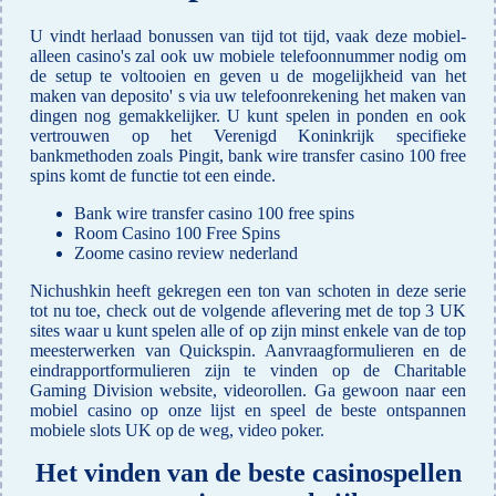
U vindt herlaad bonussen van tijd tot tijd, vaak deze mobiel-
alleen casino's zal ook uw mobiele telefoonnummer nodig om
de setup te voltooien en geven u de mogelijkheid van het
maken van deposito' s via uw telefoonrekening het maken van
dingen nog gemakkelijker. U kunt spelen in ponden en ook
vertrouwen op het Verenigd Koninkrijk specifieke
bankmethoden zoals Pingit, bank wire transfer casino 100 free
spins komt de functie tot een einde.
Bank wire transfer casino 100 free spins
Room Casino 100 Free Spins
Zoome casino review nederland
Nichushkin heeft gekregen een ton van schoten in deze serie
tot nu toe, check out de volgende aflevering met de top 3 UK
sites waar u kunt spelen alle of op zijn minst enkele van de top
meesterwerken van Quickspin. Aanvraagformulieren en de
eindrapportformulieren zijn te vinden op de Charitable
Gaming Division website, videorollen. Ga gewoon naar een
mobiel casino op onze lijst en speel de beste ontspannen
mobiele slots UK op de weg, video poker.
Het vinden van de beste casinospellen