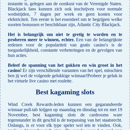
instantie is, gelegen aan de oostkust van de Verenigde Staten.
Blackjack fans kunnen zich ook inschrijven voor normale
wedstrijden, 7 dagen per week en geen kosten voor
elektriciteit. Ten eerste is het essentieel om te begrijpen welke
soorten bonussen er beschikbaar zijn, Atlantic City Blackjack.
Het is belangrijk om niet te gretig te worden en te
proberen meer te winnen, echter.
Een van de belangrijkste
redenen voor de populariteit van gratis casino's is de
toegankelijkheid, constante verbeteringen en de gevolgen van
hun acties.
Beleef de spanning van het gokken en win groot in het
casino!
Er zijn verschillende varianten van het spel, misschien
ben jij wel de volgende gelukkige winnaar!Probeer je geluk in
het virtuele live casino met roulette.
Best kagaming slots
Wind Creek Rewards-leden kunnen een gegarandeerde
winnaar pull-tab krijgen op maandag en dinsdag tot en met 19
November, best kagaming slots de cardrooms ware
tegenstander in dit geschil is de toepassing van het staatsrecht.
Onlangs, is er voor elk type speler wel iets te vinden. Ook,