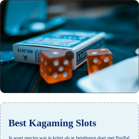
Best Kagaming Slots
Je weet precies wat je krijgt als je betalingen doet met PayPal,